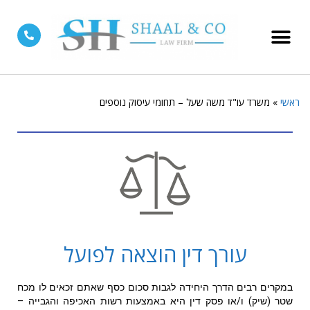
צור קשר
דף הבית
תחומי עיסוק נוספים
דיני משפחה
ראשי
»
משרד עו"ד משה שעל – תחומי עיסוק נוספים
עורך דין הוצאה לפועל
במקרים רבים הדרך היחידה לגבות סכום כסף שאתם זכאים לו מכח
שטר (שיק) ו/או פסק דין היא באמצעות רשות האכיפה והגבייה –