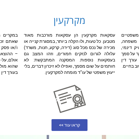
מקרקעין
משפטיים
עסקאות מקרקעין הן עסקאות מורכבות מאוד
במקרים ר
 משפחה,
מטבען. כל טעות, ולו הקלה ביותר, במסגרת קנייה או
שאתם זכאי
ק דינמי,
מכירה של נכס מכל סוג (דירה, קרקע, חנות, משרד)
ו/או פסק 
ר על סמך
עלולה לגרום לנזקים חמורים, וזהו המצב גם
– ההוצאה 
ורך דין
בעסקאות נוספות. המסקנה המתבקשת: לא
אולם, על-
 בחיים.
חותמים על שום מסמך, ואפילו לא זיכרון דברים, בלי
שהוא מול 
ייעוץ משפטי של עו"ד מומחה למקרקעין.
בעורך דין .
קראו עוד >>