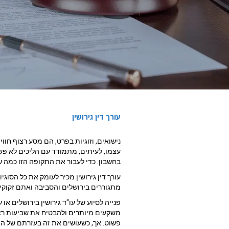
עורך דין גירושין
משרד עורכי דין משה ש
נישואים, וזוגיות בפרט, הם מסע רצוף חו
עצמו, לעיתים, מתמודד עם הליכים לא פש
עורך דין גירושין
בחשבון. כדי לעבור את התקופה הזו כמה 
עורך דין גירושין מכיר לעומק את כל הסו
מתגוררים בירושלים והסביבה ואתם זקוקי
ליצירת קשר
פנייה לסיוע של עו"ד גירושין בירושלים א
משקעים מיותרים ולהבטיח את שביעות רצו
פשוט. אך, כשעושים את זה בעזרתם של ה